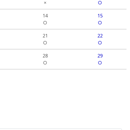
×
○
14
15
○
○
21
22
○
○
28
29
○
○