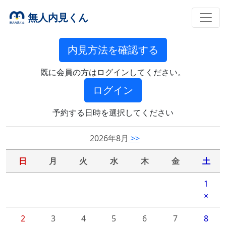
無人内見くん
内見方法を確認する
既に会員の方はログインしてください。
ログイン
予約する日時を選択してください
2026年8月
>>
日
月
火
水
木
金
土
1
×
2
3
4
5
6
7
8