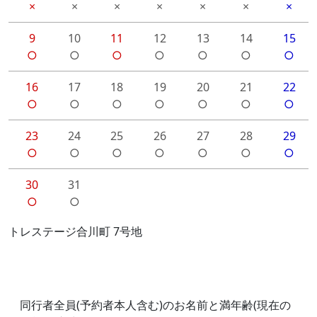
×
×
×
×
×
×
×
9
10
11
12
13
14
15
○
○
○
○
○
○
○
16
17
18
19
20
21
22
○
○
○
○
○
○
○
23
24
25
26
27
28
29
○
○
○
○
○
○
○
30
31
○
○
トレステージ合川町 7号地
同行者全員(予約者本人含む)のお名前と満年齢(現在の