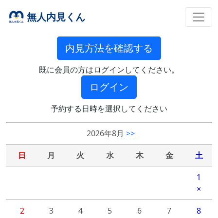
無人内見くん
内見方法を確認する
既に会員の方はログインしてください。
ログイン
予約する日時を選択してください
2026年8月
>>
日
月
火
水
木
金
土
1
×
2
3
4
5
6
7
8