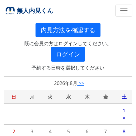
無人内見くん
内見方法を確認する
既に会員の方はログインしてください。
ログイン
予約する日時を選択してください
2026年8月
>>
日
月
火
水
木
金
土
1
×
2
3
4
5
6
7
8