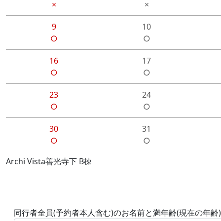
×
×
9
10
○
○
16
17
○
○
23
24
○
○
30
31
○
○
Archi Vista善光寺下 B棟
同行者全員(予約者本人含む)のお名前と満年齢(現在の年齢