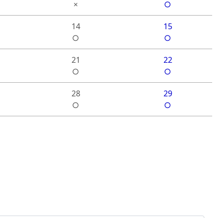
×
○
14
15
○
○
21
22
○
○
28
29
○
○