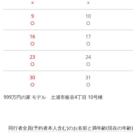
×
×
9
10
○
○
16
17
○
○
23
24
○
○
30
31
○
○
999万円の家 モデル 土浦市板谷4丁目 10号棟
同行者全員(予約者本人含む)のお名前と満年齢(現在の年齢