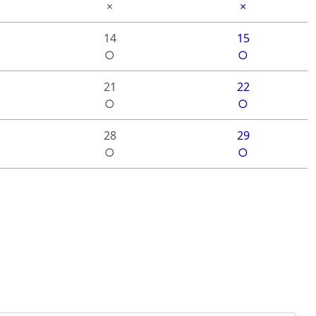
×
×
14
15
○
○
21
22
○
○
28
29
○
○