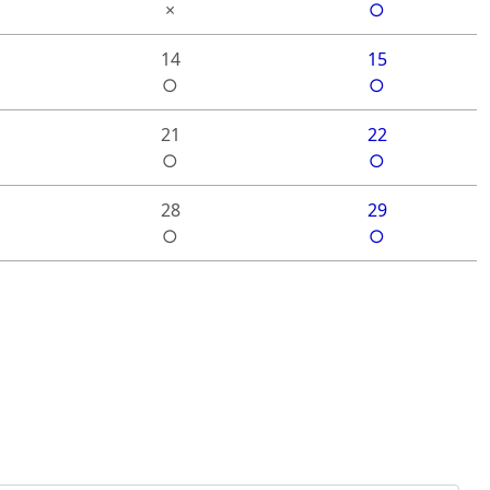
×
○
14
15
○
○
21
22
○
○
28
29
○
○