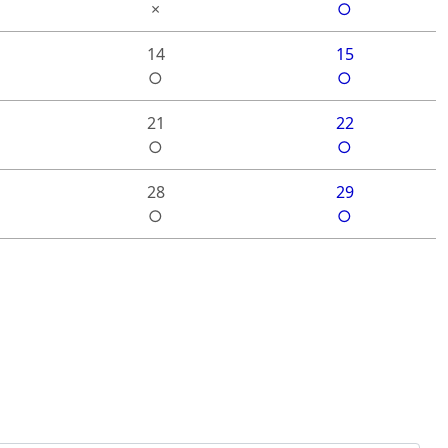
×
○
14
15
○
○
21
22
○
○
28
29
○
○