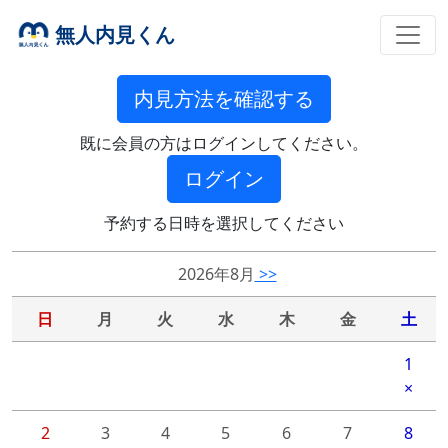
無人内見くん
内見方法を確認する
既に会員の方はログインしてください。
ログイン
予約する日時を選択してください
2026年8月
>>
日
月
火
水
木
金
土
1
×
2
3
4
5
6
7
8