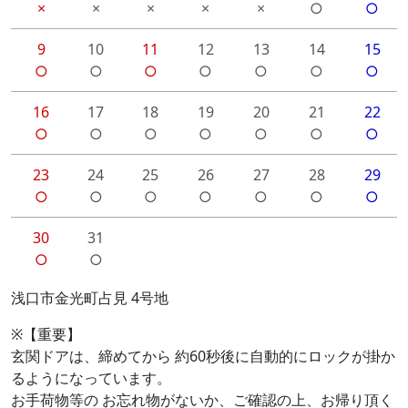
×
×
×
×
×
○
○
9
10
11
12
13
14
15
○
○
○
○
○
○
○
16
17
18
19
20
21
22
○
○
○
○
○
○
○
23
24
25
26
27
28
29
○
○
○
○
○
○
○
30
31
○
○
浅口市金光町占見 4号地
※【重要】
玄関ドアは、締めてから 約60秒後に自動的にロックが掛か
るようになっています。
お手荷物等の お忘れ物がないか、ご確認の上、お帰り頂く