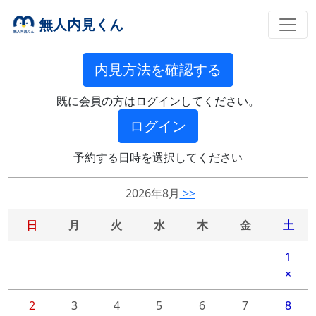
無人内見くん
内見方法を確認する
既に会員の方はログインしてください。
ログイン
予約する日時を選択してください
2026年8月
>>
日
月
火
水
木
金
土
1
×
2
3
4
5
6
7
8