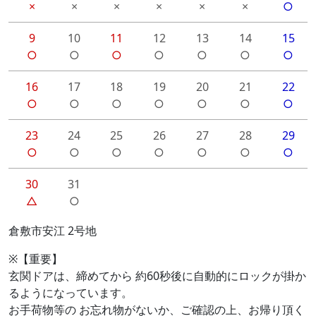
×
×
×
×
×
×
○
9
10
11
12
13
14
15
○
○
○
○
○
○
○
16
17
18
19
20
21
22
○
○
○
○
○
○
○
23
24
25
26
27
28
29
○
○
○
○
○
○
○
30
31
△
○
倉敷市安江 2号地
※【重要】
玄関ドアは、締めてから 約60秒後に自動的にロックが掛か
るようになっています。
お手荷物等の お忘れ物がないか、ご確認の上、お帰り頂く