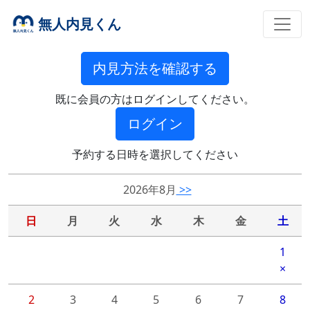
無人内見くん
内見方法を確認する
既に会員の方はログインしてください。
ログイン
予約する日時を選択してください
2026年8月
>>
日
月
火
水
木
金
土
1
×
2
3
4
5
6
7
8