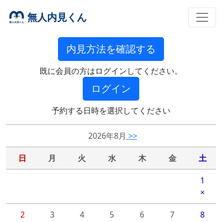
無人内見くん
内見方法を確認する
既に会員の方はログインしてください。
ログイン
予約する日時を選択してください
2026年8月
>>
日
月
火
水
木
金
土
1
×
2
3
4
5
6
7
8