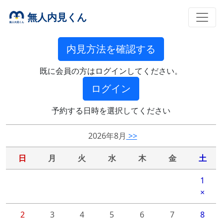
無人内見くん
内見方法を確認する
既に会員の方はログインしてください。
ログイン
予約する日時を選択してください
2026年8月
>>
日
月
火
水
木
金
土
1
×
2
3
4
5
6
7
8